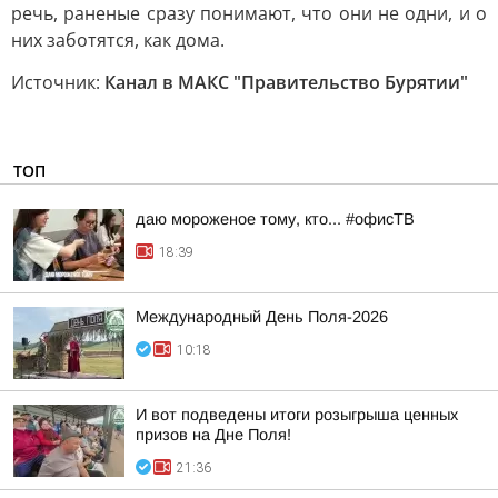
речь, раненые сразу понимают, что они не одни, и о
них заботятся, как дома.
Источник:
Канал в МАКС "Правительство Бурятии"
ТОП
даю мороженое тому, кто... #офисТВ
18:39
Международный День Поля-2026
10:18
И вот подведены итоги розыгрыша ценных
призов на Дне Поля!
21:36