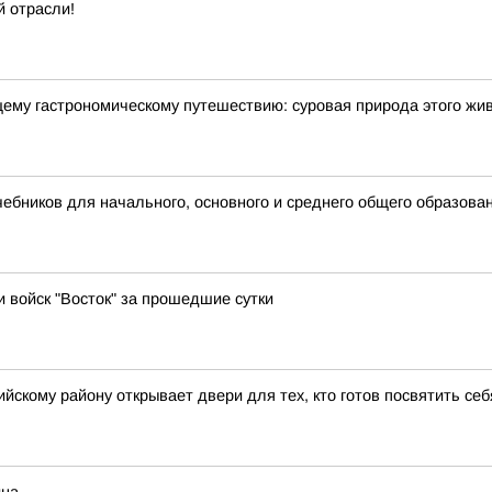
 отрасли!
щему гастрономическому путешествию: суровая природа этого жи
бников для начального, основного и среднего общего образова
и войск "Восток" за прошедшие сутки
йскому району открывает двери для тех, кто готов посвятить се