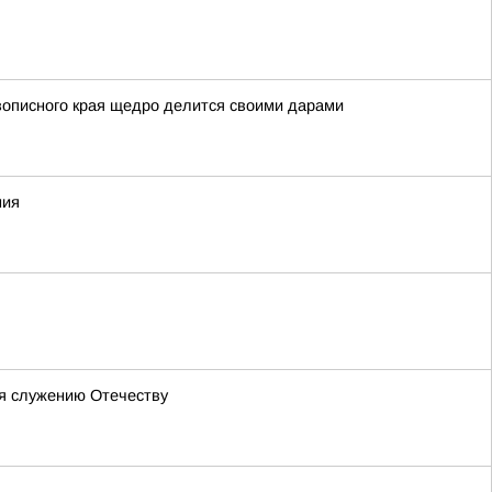
вописного края щедро делится своими дарами
ния
бя служению Отечеству