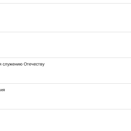
бя служению Отечеству
ния