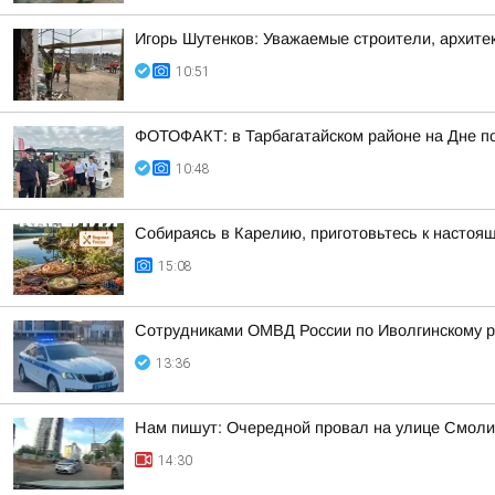
Игорь Шутенков: Уважаемые строители, архите
10:51
ФОТОФАКТ: в Тарбагатайском районе на Дне по
10:48
Собираясь в Карелию, приготовьтесь к настоя
15:08
Сотрудниками ОМВД России по Иволгинскому р
13:36
Нам пишут: Очередной провал на улице Смол
14:30