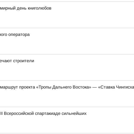
емирный день книголюбов
ного оператора
ечают строители
 маршрут проекта «Тропы Дальнего Востока» — «Ставка Чингисх
 II Всероссийской спартакиаде сильнейших