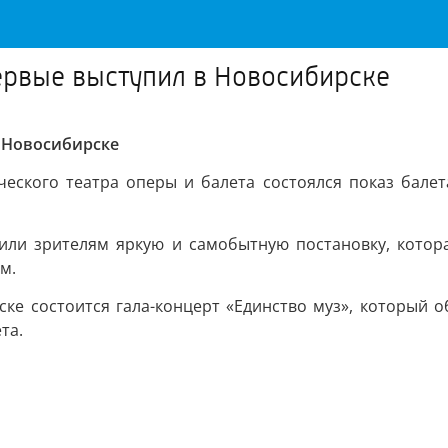
первые выступил в Новосибирске
в Новосибирске
ческого театра оперы и балета состоялся показ бале
вили зрителям яркую и самобытную постановку, котор
м.
ске состоится гала-концерт «Единство муз», который о
та.