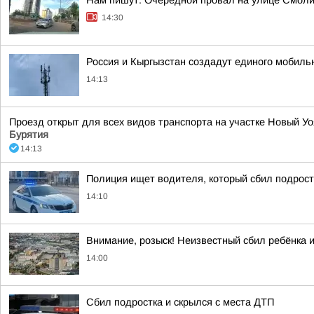
Нам пишут: Очередной провал на улице Смол
14:30
Россия и Кыргызстан создадут единого мобиль
14:13
Проезд открыт для всех видов транспорта на участке Новый Уо
Бурятия
14:13
Полиция ищет водителя, который сбил подрост
14:10
Внимание, розыск! Неизвестный сбил ребёнка и
14:00
Сбил подростка и скрылся с места ДТП