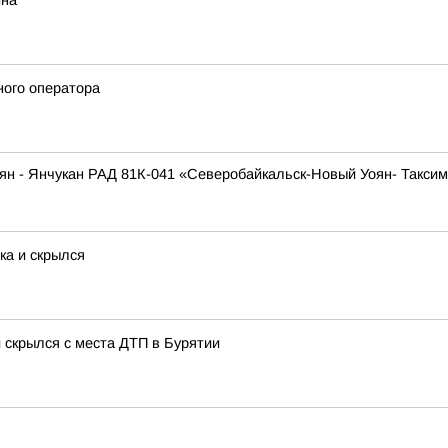
ина
ного оператора
ян - Янчукан РАД 81К-041 «Северобайкальск-Новый Уоян- Таксимо»
ка и скрылся
 скрылся с места ДТП в Бурятии