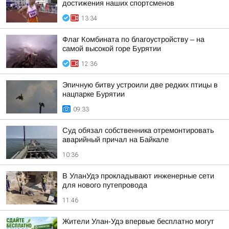
достижения наших спортсменов
13:34
Флаг Комбината по благоустройству – на
самой высокой горе Бурятии
12:36
Эпичную битву устроили две редких птицы в
нацпарке Бурятии
09:33
Суд обязал собственника отремонтировать
аварийный причал на Байкале
10:36
В УланУдэ прокладывают инженерные сети
для нового путепровода
11:46
Жители Улан-Удэ впервые бесплатно могут