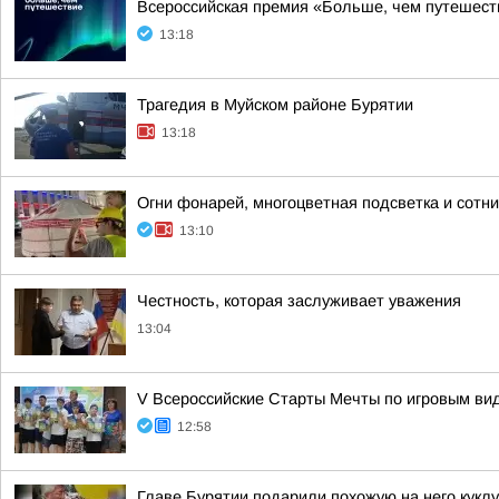
Всероссийская премия «Больше, чем путешест
13:18
Трагедия в Муйском районе Бурятии
13:18
Огни фонарей, многоцветная подсветка и сотн
13:10
Честность, которая заслуживает уважения
13:04
V Всероссийские Старты Мечты по игровым ви
12:58
Главе Бурятии подарили похожую на него куклу