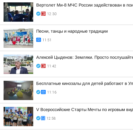
Вертолет Ми-8 МЧС России задействован в пои
12:30
Песни, танцы и народные традиции
11:51
Алексей Цыденов: Земляки. Просто послушайте.
11:42
Бесплатные кинозалы для детей работают в У
11:16
V Всероссийские Старты Мечты по игровым ви
12:58