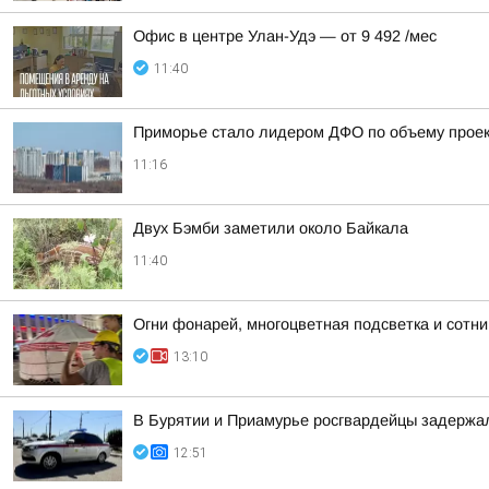
Офис в центре Улан-Удэ — от 9 492 /мес
11:40
Приморье стало лидером ДФО по объему проек
11:16
Двух Бэмби заметили около Байкала
11:40
Огни фонарей, многоцветная подсветка и сотн
13:10
В Бурятии и Приамурье росгвардейцы задержа
12:51