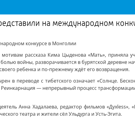
едставили на международном конк
ународном конкурсе в Монголии
о мотивам рассказа Кима Цыденова «Мать», приняла у
болью войны, разворачивается в бурятской деревне нача
т своего ребенка и по-прежнему ждёт его возвращения.
ен в переводе с тибетского означает «Солнце. Бескон
а. Реинкарнация — непрерывный процесс трансформации
еятель Анна Хадалаева, редактор фильмов «Духless», 
ского театра и жители сёл Ульдурга и Усть-Эгита.