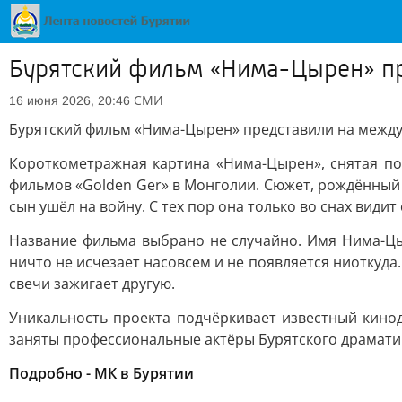
Бурятский фильм «Нима-Цырен» пр
СМИ
16 июня 2026, 20:46
Бурятский фильм «Нима-Цырен» представили на межд
Короткометражная картина «Нима-Цырен», снятая п
фильмов «Golden Ger» в Монголии. Сюжет, рождённый 
сын ушёл на войну. С тех пор она только во снах види
Название фильма выбрано не случайно. Имя Нима-Цыр
ничто не исчезает насовсем и не появляется ниоткуд
свечи зажигает другую.
Уникальность проекта подчёркивает известный кинод
заняты профессиональные актёры Бурятского драматиче
Подробно - МК в Бурятии