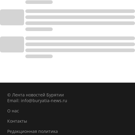
© Лента новостей Бурятии
Email:
info@buryatia-news.ru
О нас
Контакты
Редакционная политика