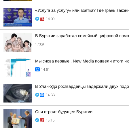
«Услуга за услугу» или взятка? Где грань закон
16:09
В Бурятии заработал семейный цифровой пом
17:09
Мы снова первые!. New Media подвели итоги ию
14:51
В Улан-Удэ росгвардейцы задержали двух подо
14:33
Они строят будущее Бурятии
18:15