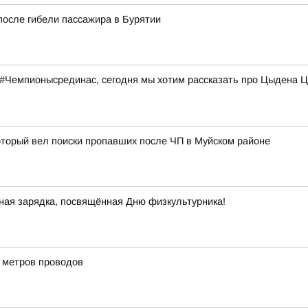
после гибели пассажира в Бурятии
емпионысрединас, сегодня мы хотим рассказать про Цыдена Цыд
оторый вел поиски пропавших после ЧП в Муйском районе
ная зарядка, посвящённая Дню физкультурника!
и метров проводов