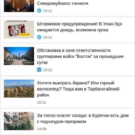
Северомуйского тоннеля
15:11
Штормовое предупреждение! В Улан-Удэ
ожидается дождь, возможна гроза
15:11
Обстановка в зоне ответственности
группировки войск "Восток" за прошедшие
сутки
15:11
Хотите выиграть барана? Или горный
велосипед? Тогда вам в Тарбагатайский
район
15:11
За тепло платят соседи: в Бурятии есть дом
с подъездом-призраком
14:59