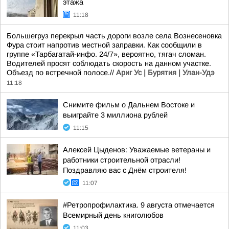
этажа
11:18
Большегруз перекрыл часть дороги возле села Вознесеновка
Фура стоит напротив местной заправки. Как сообщили в
группе «Тарбагатай-инфо. 24/7», вероятно, тягач сломан.
Водителей просят соблюдать скорость на данном участке.
Объезд по встречной полосе.//
Ариг Ус | Бурятия | Улан-Удэ
11:18
Снимите фильм о Дальнем Востоке и
выиграйте 3 миллиона рублей
11:15
Алексей Цыденов: Уважаемые ветераны и
работники строительной отрасли!
Поздравляю вас с Днём строителя!
11:07
#Ретропрофилактика. 9 августа отмечается
Всемирный день книголюбов
11:03