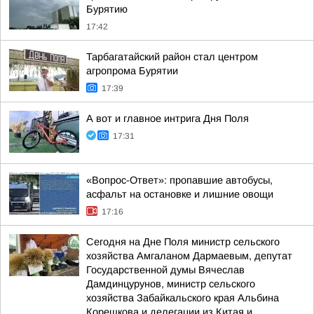
Бурятию
17:42
Тарбагатайский район стал центром
агропрома Бурятии
17:39
А вот и главное интрига Дня Поля
17:31
«Вопрос-Ответ»: пропавшие автобусы,
асфальт на остановке и лишние овощи
17:16
Сегодня на Дне Поля министр сельского
хозяйства Амгаланом Дармаевым, депутат
Государственной думы Вячеслав
Дамдинцурунов, министр сельского
хозяйства Забайкальского края Альбина
Корешкова и делегации из Китая и