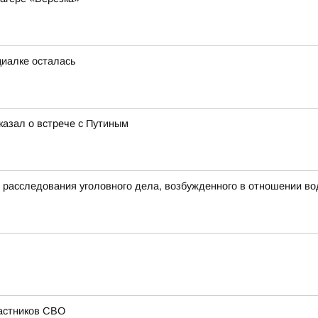
циалке осталась
казал о встрече с Путиным
д расследования уголовного дела, возбужденного в отношении в
частников СВО