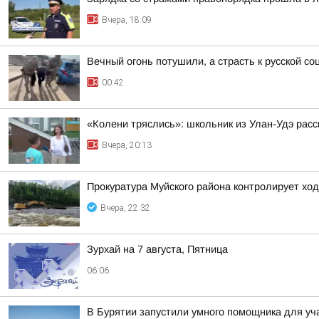
Вчера, 18:09
Вечный огонь потушили, а страсть к русской со
00:42
«Колени тряслись»: школьник из Улан-Удэ расс
Вчера, 20:13
Прокуратура Муйского района контролирует хо
Вчера, 22:32
Зурхай на 7 августа, Пятница
06:06
В Бурятии запустили умного помощника для у