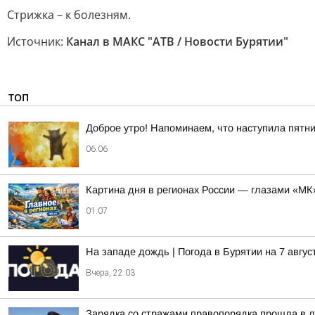
Стрижка – к болезням.
Источник:
Канал в МАКС "АТВ / Новости Бурятии"
ТОП
Доброе утро! Напоминаем, что наступила пятни
06:06
Картина дня в регионах России — глазами «МК
01:07
На западе дождь | Погода в Бурятии на 7 авгус
Вчера, 22:03
Зарядка со стражами правопорядка прошла в л