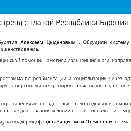
стречу с главой Республики Буряти
 Бурятия
Алексеем Цыденовым
. Обсудили систему 
ершенствование.
ицинской помощи. Наметили дальнейшие шаги, направле
программа по реабилитации и социализации через ада
ируют персональные тренировочные планы с учетом хар
и ограничениями по здоровью стало отдельной темой 
твование для создания условий профессиональной само
ду за поддержку
фонда «Защитники Отечества»
, внима