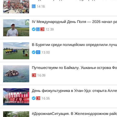
14:18
IV Международный День Поля — 2026 начал ра
12:39
В Бурятии среди полицейских определили лучш
13:00
Путешествуем по Байкалу. Ушканьи острова Фо
16:09
День физкультурника в Улан-Удэ: открыта Алл
16:36
#ДорожнаяСитуация. В Железнодорожном район