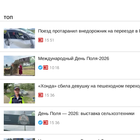
ТОП
Поезд протаранил внедорожник на переезде в 
15:51
Международный День Поля-2026
10:18
«Хонда» сбила девушку на пешеходном перехо
15:36
День Поля — 2026: выставка сельхозтехники
15:36