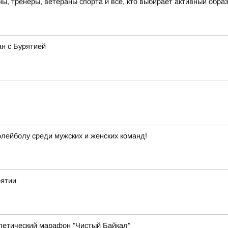
, тренеры, ветераны спорта и все, кто выбирает активный образ
ан с Бурятией
лейболу среди мужских и женских команд!
рятии
летический марафон "Чистый Байкал"