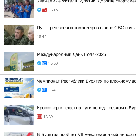
Уважаемые жители Бурятии! Дорогие спортсмены
13:16
Путь трех боевых командиров в зоне СВО связ
15:40
Международный День Поля-2026
13:30
Чемпионат Республики Бурятия по пляжному во
13:48
Кроссовер выехал на пути перед поездом в Бу
13:39
В Бурятии пройдет VII международный легкоат