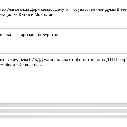
ства Амгаланом Дармаевым, депутат Государственной думы Вяче
гации из Китая и Монголии...
ея славы спортсменов Бурятии
е сотрудники ГИБДД устанавливают обстоятельства ДТП По пред
мобиля «Хонда» на...