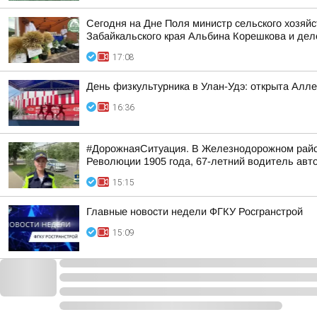
Сегодня на Дне Поля министр сельского хозяй
Забайкальского края Альбина Корешкова и деле
17:08
День физкультурника в Улан-Удэ: открыта Алл
16:36
#ДорожнаяСитуация. В Железнодорожном район
Революции 1905 года, 67-летний водитель авто
15:15
Главные новости недели ФГКУ Росгранстрой
15:09