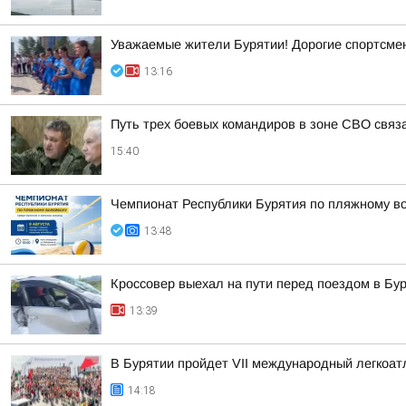
Уважаемые жители Бурятии! Дорогие спортсмены
13:16
Путь трех боевых командиров в зоне СВО связ
15:40
Чемпионат Республики Бурятия по пляжному во
13:48
Кроссовер выехал на пути перед поездом в Бу
13:39
В Бурятии пройдет VII международный легкоат
14:18