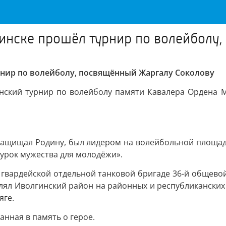
лгинске прошёл турнир по волейбол
урнир по волейболу, посвящённый Жаргалу Соколову
канский турнир по волейболу памяти Кавалера Ордена 
защищал Родину, был лидером на волейбольной площад
 урок мужества для молодёжи».
й гвардейской отдельной танковой бригаде 36-й общево
лял Иволгинский район на районных и республиканских с
яге.
анная в память о герое.