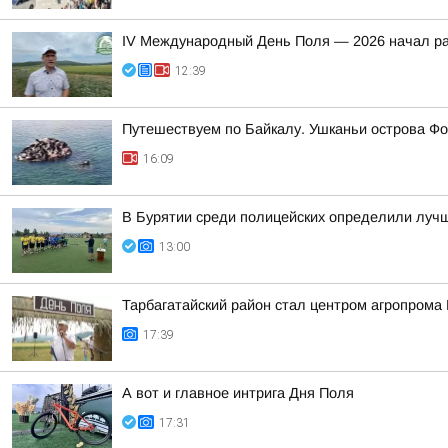
IV Международный День Поля — 2026 начал ра
12:39
Путешествуем по Байкалу. Ушканьи острова Фо
16:09
В Бурятии среди полицейских определили лучш
13:00
Тарбагатайский район стал центром агропрома
17:39
А вот и главное интрига Дня Поля
17:31