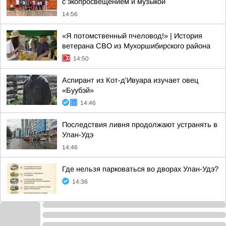
с экопросвещением и музыкой
14:56
«Я потомственный пчеловод!» | История
ветерана СВО из Мухоршибирского района
14:50
Аспирант из Кот-д'Ивуара изучает овец
«Буубэй»
14:46
Последствия ливня продолжают устранять в
Улан-Удэ
14:46
Где нельзя парковаться во дворах Улан-Удэ?
14:36