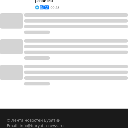
развития
00:28
© Лента новостей Бурятии
Email:
info@buryatia-news.ru