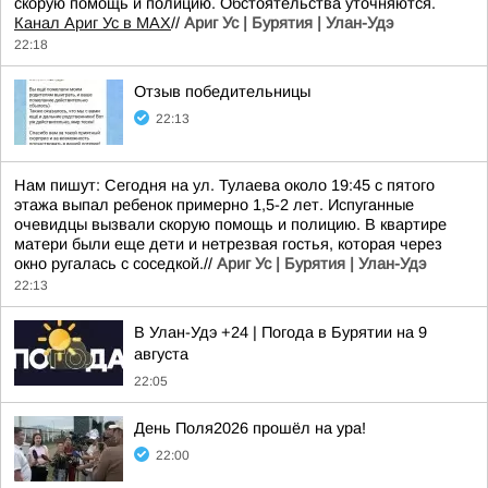
скорую помощь и полицию. Обстоятельства уточняются.
Канал Ариг Ус в MAX
//
Ариг Ус | Бурятия | Улан-Удэ
22:18
Отзыв победительницы
22:13
Нам пишут: Сегодня на ул. Тулаева около 19:45 с пятого
этажа выпал ребенок примерно 1,5-2 лет. Испуганные
очевидцы вызвали скорую помощь и полицию. В квартире
матери были еще дети и нетрезвая гостья, которая через
окно ругалась с соседкой.//
Ариг Ус | Бурятия | Улан-Удэ
22:13
В Улан-Удэ +24 | Погода в Бурятии на 9
августа
22:05
День Поля2026 прошёл на ура!
22:00