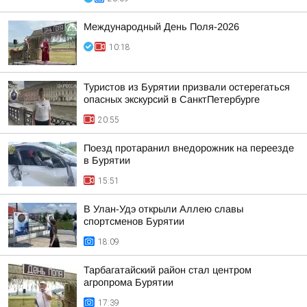
Международный День Поля-2026
10:18
Туристов из Бурятии призвали остерегаться
опасных экскурсий в СанктПетербурге
20:55
Поезд протаранил внедорожник на переезде
в Бурятии
15:51
В Улан-Удэ открыли Аллею славы
спортсменов Бурятии
18:09
Тарбагатайский район стал центром
агропрома Бурятии
17:39