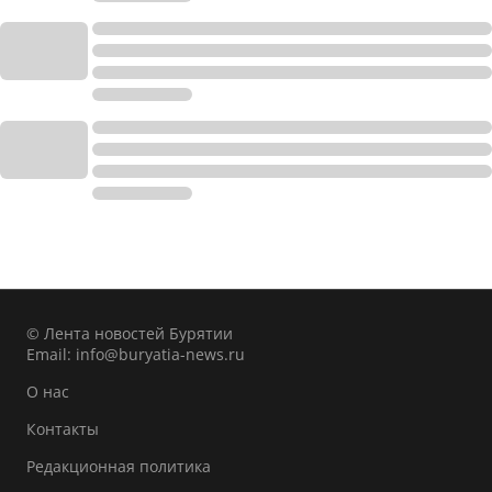
© Лента новостей Бурятии
Email:
info@buryatia-news.ru
О нас
Контакты
Редакционная политика