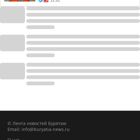
12:51
© Лента новостей Бурятии
Email:
info@buryatia-news.ru
О нас