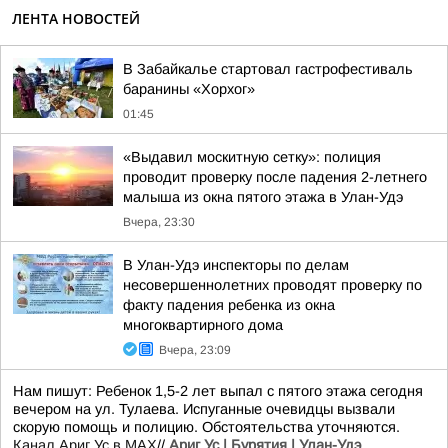
ЛЕНТА НОВОСТЕЙ
В Забайкалье стартовал гастрофестиваль
баранины «Хорхог»
01:45
«Выдавил москитную сетку»: полиция
проводит проверку после падения 2-летнего
малыша из окна пятого этажа в Улан-Удэ
Вчера, 23:30
В Улан-Удэ инспекторы по делам
несовершеннолетних проводят проверку по
факту падения ребенка из окна
многоквартирного дома
Вчера, 23:09
Нам пишут: Ребенок 1,5-2 лет выпал с пятого этажа сегодня
вечером на ул. Тулаева. Испуганные очевидцы вызвали
скорую помощь и полицию. Обстоятельства уточняются.
Канал Ариг Ус в MAX
//
Ариг Ус | Бурятия | Улан-Удэ