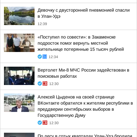
Девочку с двусторонней пневмонией спасли
в Улан-Удэ
12:39
«Поступил по совести»: в Закаменске
подросток помог вернуть местной
жительнице потерянные 15 тысяч рублей
12:34
Вертолет Ми-8 МЧС России задействован в
поисковых работах
12:30
Алексей Цыденов на своей странице
ВКонтакте обратился к жителям республики в
преддверии сентябрьских выборов в
Государственную Думу
12:30
По лесу в сотых кварталах Улан-Удэ бродили