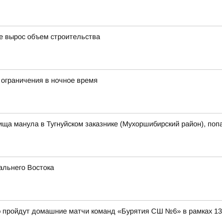
де вырос объем строительства
 ограничения в ночное время
ща манула в Тугнуйском заказнике (Мухоршибирский район), поп
альнего Востока
дэ пройдут домашние матчи команд «Бурятия СШ №6» в рамках 1