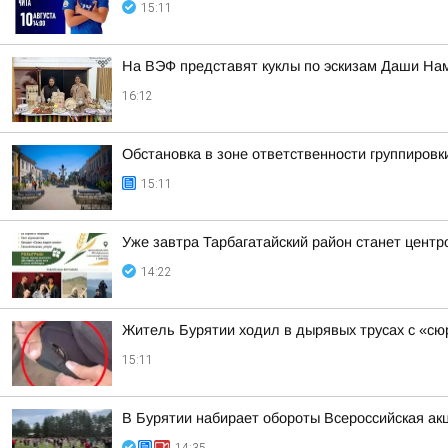
15:11
На ВЭФ представят куклы по эскизам Даши На
16:12
Обстановка в зоне ответственности группировк
15:11
Уже завтра Тарбагатайский район станет цент
14:22
Житель Бурятии ходил в дырявых трусах с «с
15:11
В Бурятии набирает обороты Всероссийская ак