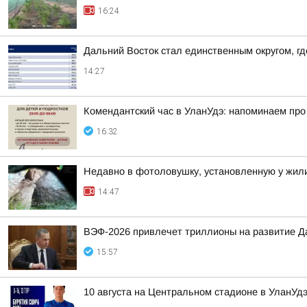
16:24
Дальний Восток стал единственным округом, г
14:27
Комендантский час в УланУдэ: напоминаем про
16:32
Недавно в фотоловушку, установленную у жили
14:47
ВЭФ-2026 привлечет триллионы на развитие Д
15:57
10 августа на Центральном стадионе в УланУ