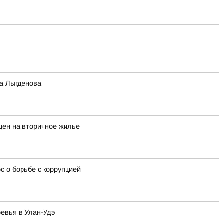
а Лыгденова
цен на вторичное жилье
 о борьбе с коррупцией
ревья в Улан-Удэ