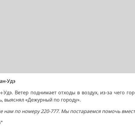
ан-Удэ
Удэ. Ветер поднимает отходы в воздух, из-за чего гор
ь, выяснял «Дежурный по городу».
те нам по номеру 220-777. Мы постараемся помочь вмес
э"