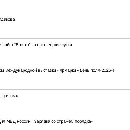
мдакова
и войск "Восток" за прошедшие сутки
ром международной выставки - ярмарки «День поля-2026»!
юрпризом»
ция МВД России «Зарядка со стражем порядка»