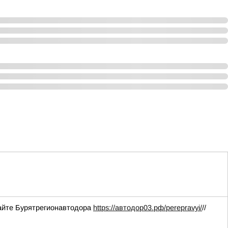
сайте Бурятрегионавтодора
https://автодор03.рф/perepravyi/
//