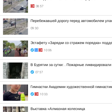
08:57
Перебежавшей дорогу перед автомобилем улан
09:30
Эстафету «Зарядки со стражем порядка» подде
10:06
В Бурятии за сутки: . Пожарные ликвидировали
07:57
Гимнастки Академии художественной гимнастики
10:33
Выставка «Алмазная колесница