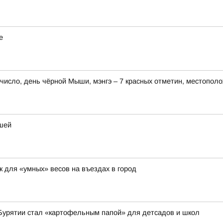
е
е число, день чёрной Мыши, мэнгэ – 7 красных отметин, местопол
ышей
 для «умных» весов на въездах в город
 Бурятии стал «картофельным папой» для детсадов и школ