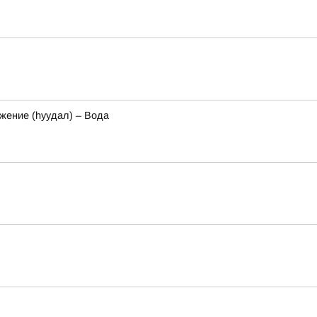
ожение (hуудал) – Вода