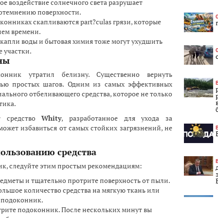
е воздействие солнечного света разрушает
потемнению поверхности.
конниках скапливаются part?culas грязи, которые
ием времени.
 капли воды и бытовая химия тоже могут ухудшить
е участки.
ны
онник утратил белизну. Существенно вернуть
ью простых шагов. Одним из самых эффективных
ального отбеливающего средства, которое не только
тика.
т средство
Whity
, разработанное для ухода за
ожет избавиться от самых стойких загрязнений, не
пользованию средства
к, следуйте этим простым рекомендациям:
едметы и тщательно протрите поверхность от пыли.
льшое количество средства на мягкую ткань или
а подоконник.
рите подоконник. После нескольких минут вы