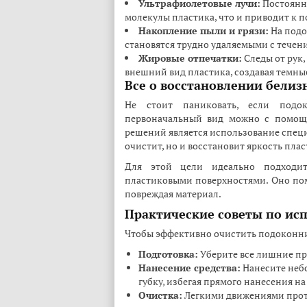
Ультрафиолетовые лучи:
Постоянно
молекулы пластика, что и приводит к 
Накопление пыли и грязи:
На подо
становятся трудно удаляемыми с течен
Жировые отпечатки:
Следы от рук,
внешний вид пластика, создавая темны
Все о восстановлении белиз
Не стоит паниковать, если подок
первоначальный вид можно с помощ
решений является использование специ
очистит, но и восстановит яркость плас
Для этой цели идеально подходи
пластиковыми поверхностями. Оно пом
повреждая материал.
Практические советы по ис
Чтобы эффективно очистить подоконни
Подготовка:
Уберите все лишние пр
Нанесение средства:
Нанесите небо
губку, избегая прямого нанесения н
Очистка:
Легкими движениями прот