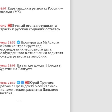
Картина дня в регионах России —
01:07
глазами «МК»
Вечный огонь потушили, а
00:42
страсть к русской социалке осталась
Прокуратура Муйского
Вчера, 22:32
района контролирует ход
расследования уголовного дела,
возбужденного в отношении водителя
большегрузного автомобиля
На западе дождь | Погода в
Вчера, 22:03
Бурятии на 7 августа
Юрий Трутнев
Вчера, 21:39
доложил Президенту о социально-
экономическом развитии Дальнего
Востока
В Бурятии запустили умного
Вчера, 21:24
помощника для участников СВО