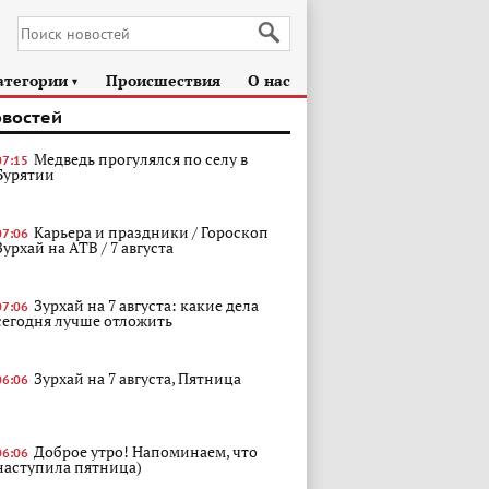
атегории
Происшествия
О нас
►
овостей
Медведь прогулялся по селу в
07:15
Бурятии
Карьера и праздники / Гороскоп
07:06
Зурхай на АТВ / 7 августа
Зурхай на 7 августа: какие дела
07:06
сегодня лучше отложить
Зурхай на 7 августа, Пятница
06:06
Доброе утро! Напоминаем, что
06:06
наступила пятница)