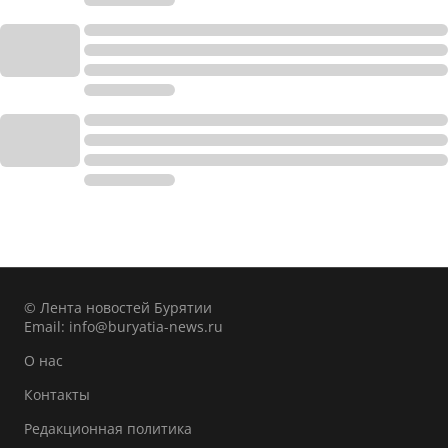
© Лента новостей Бурятии
Email:
info@buryatia-news.ru
О нас
Контакты
Редакционная политика