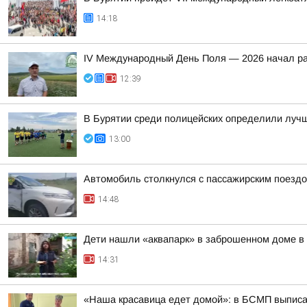
14:18
IV Международный День Поля — 2026 начал ра
12:39
В Бурятии среди полицейских определили лучш
13:00
Автомобиль столкнулся с пассажирским поездо
14:48
Дети нашли «аквапарк» в заброшенном доме в
14:31
«Наша красавица едет домой»: в БСМП выписа