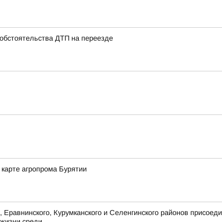
 обстоятельства ДТП на переезде
а карте агропрома Бурятии
, Еравнинского, Курумканского и Селенгинского районов присоед
жизни среди...