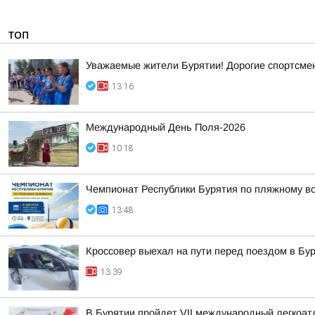
ТОП
Уважаемые жители Бурятии! Дорогие спортсмены
13:16
Международный День Поля-2026
10:18
Чемпионат Республики Бурятия по пляжному во
13:48
Кроссовер выехал на пути перед поездом в Бу
13:39
В Бурятии пройдет VII международный легкоат