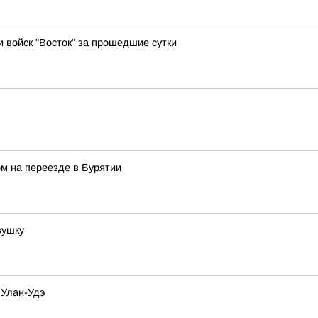
и войск "Восток" за прошедшие сутки
м на переезде в Бурятии
вушку
 Улан-Удэ