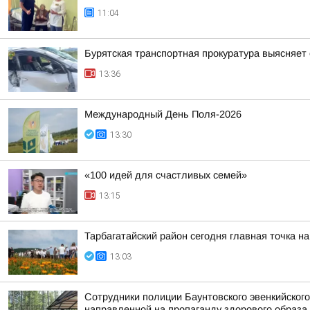
11:04
Бурятская транспортная прокуратура выясняет
13:36
Международный День Поля-2026
13:30
«100 идей для счастливых семей»
13:15
Тарбагатайский район сегодня главная точка н
13:03
Сотрудники полиции Бaунтовского эвенкийского
направленной на пропаганду здорового образа 