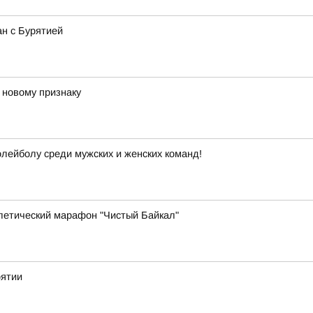
ан с Бурятией
 новому признаку
лейболу среди мужских и женских команд!
летический марафон "Чистый Байкал"
рятии