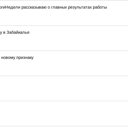
тогиНедели рассказываю о главных результатах работы
у в Забайкалье
 новому признаку