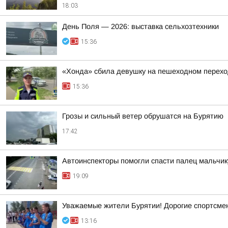
18:03
День Поля — 2026: выставка сельхозтехники
15:36
«Хонда» сбила девушку на пешеходном перехо
15:36
Грозы и сильный ветер обрушатся на Бурятию
17:42
Автоинспекторы помогли спасти палец мальчик
19:09
Уважаемые жители Бурятии! Дорогие спортсмены
13:16